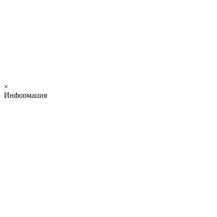
×
Информация
×
Валюта
€ Euro
$ US Dollar
грн. Гривна
р. Рубль
+7 (909) 699-82-12
profitdoors@yandex.ru
ПН-ВС: 09:00 - 20:00