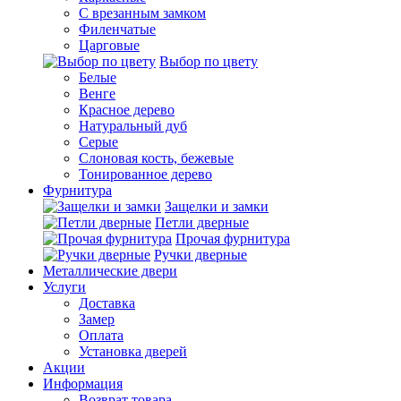
С врезанным замком
Филенчатые
Царговые
Выбор по цвету
Белые
Венге
Красное дерево
Натуральный дуб
Серые
Слоновая кость, бежевые
Тонированное дерево
Фурнитура
Защелки и замки
Петли дверные
Прочая фурнитура
Ручки дверные
Металлические двери
Услуги
Доставка
Замер
Оплата
Установка дверей
Акции
Информация
Возврат товара