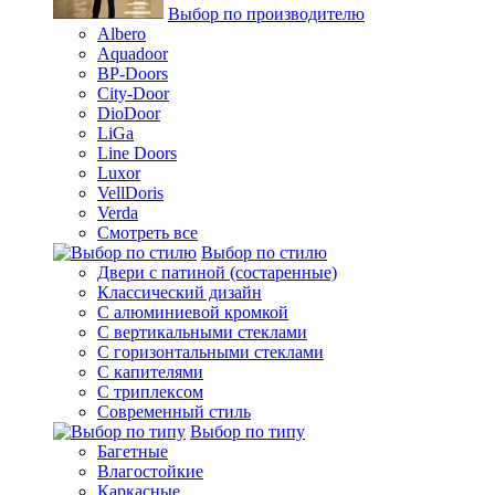
Выбор по производителю
Albero
Aquadoor
BP-Doors
City-Door
DioDoor
LiGa
Line Doors
Luxor
VellDoris
Verda
Смотреть все
Выбор по стилю
Двери с патиной (состаренные)
Классический дизайн
С алюминиевой кромкой
С вертикальными стеклами
С горизонтальными стеклами
С капителями
С триплексом
Современный стиль
Выбор по типу
Багетные
Влагостойкие
Каркасные