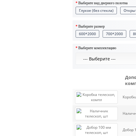
Выберите вид дверного полотна
Глухое (без стекла)
Открыт
Выберите размер
600*2000
700*2000
8
Выберите комплектацию
Допо
комп
Коробк
Наличн
Добор 