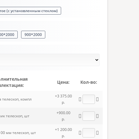
ое (с установленным стеклом)
00*2000
900*2000
лнительная
Цена:
Кол-во:
лектация:
+3 375.00
а телескоп, компл
р.
+900.00
ик телескоп, шт
р.
+1 200.00
100 мм телескоп, шт
р.